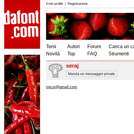
Il mio profilo
|
Registrazione
Temi
Autori
Forum
Carica un c
Novità
Top
FAQ
Strumenti
seraj
Manda un messaggio privato
rojcsj@gmail.com