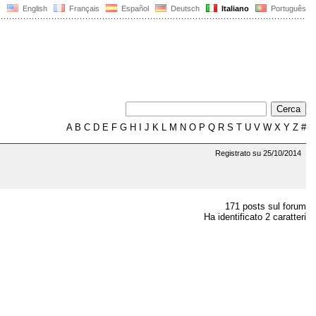
English
Français
Español
Deutsch
Italiano
Português
A
B
C
D
E
F
G
H
I
J
K
L
M
N
O
P
Q
R
S
T
U
V
W
X
Y
Z
#
Registrato su 25/10/2014
171 posts sul forum
Ha identificato 2 caratteri