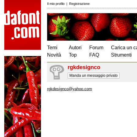
Il mio profilo
|
Registrazione
Temi
Autori
Forum
Carica un c
Novità
Top
FAQ
Strumenti
rgkdesignco
Manda un messaggio privato
rgkdesignco@yahoo.com