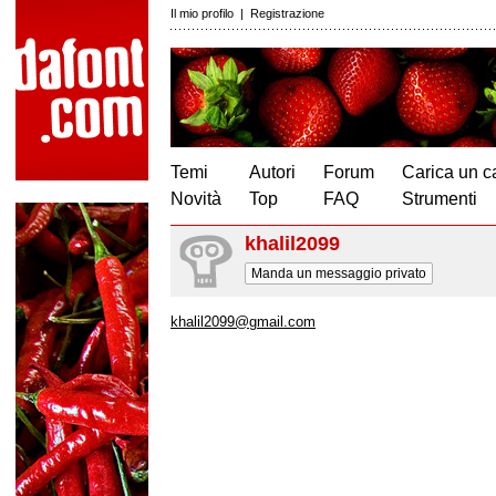
Il mio profilo
|
Registrazione
Temi
Autori
Forum
Carica un c
Novità
Top
FAQ
Strumenti
khalil2099
Manda un messaggio privato
khalil2099@gmail.com