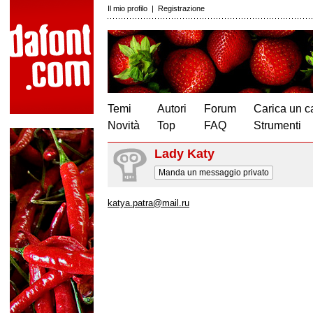
Il mio profilo
|
Registrazione
Temi
Autori
Forum
Carica un c
Novità
Top
FAQ
Strumenti
Lady Katy
Manda un messaggio privato
katya.patra@mail.ru