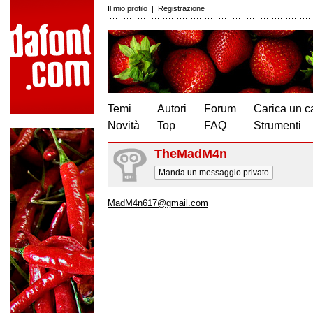
Il mio profilo
|
Registrazione
Temi
Autori
Forum
Carica un c
Novità
Top
FAQ
Strumenti
TheMadM4n
Manda un messaggio privato
MadM4n617@gmail.com