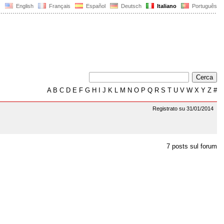
English
Français
Español
Deutsch
Italiano
Português
A
B
C
D
E
F
G
H
I
J
K
L
M
N
O
P
Q
R
S
T
U
V
W
X
Y
Z
#
Registrato su 31/01/2014
7 posts sul forum