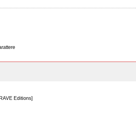
arattere
tRAVE Editions]