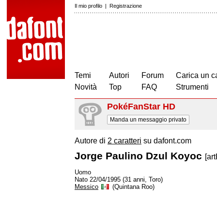
Il mio profilo
|
Registrazione
Temi
Autori
Forum
Carica un c
Novità
Top
FAQ
Strumenti
PokéFanStar HD
Manda un messaggio privato
Autore di
2 caratteri
su dafont.com
Jorge Paulino Dzul Koyoc
[ar
Uomo
Nato 22/04/1995 (31 anni, Toro)
Messico
(Quintana Roo)