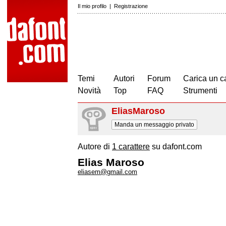
Il mio profilo
|
Registrazione
Temi
Autori
Forum
Carica un c
Novità
Top
FAQ
Strumenti
EliasMaroso
Manda un messaggio privato
Autore di
1 carattere
su dafont.com
Elias Maroso
eliasem@gmail.com