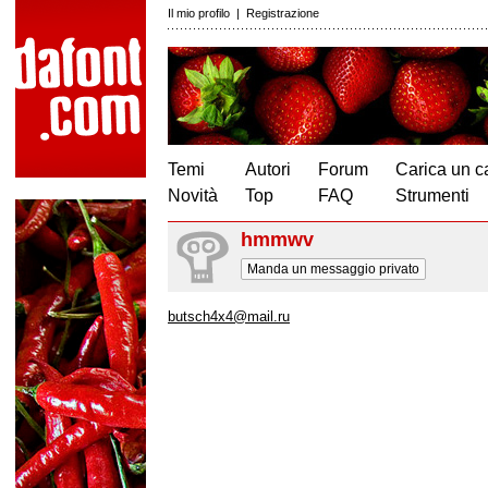
Il mio profilo
|
Registrazione
Temi
Autori
Forum
Carica un c
Novità
Top
FAQ
Strumenti
hmmwv
Manda un messaggio privato
butsch4x4@mail.ru