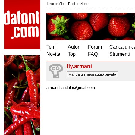
Il mio profilo
|
Registrazione
Temi
Autori
Forum
Carica un c
Novità
Top
FAQ
Strumenti
fly.armani
Manda un messaggio privato
armani.bandala@gmail.com