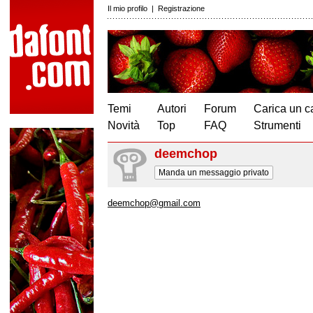
Il mio profilo
|
Registrazione
Temi
Autori
Forum
Carica un c
Novità
Top
FAQ
Strumenti
deemchop
Manda un messaggio privato
deemchop@gmail.com