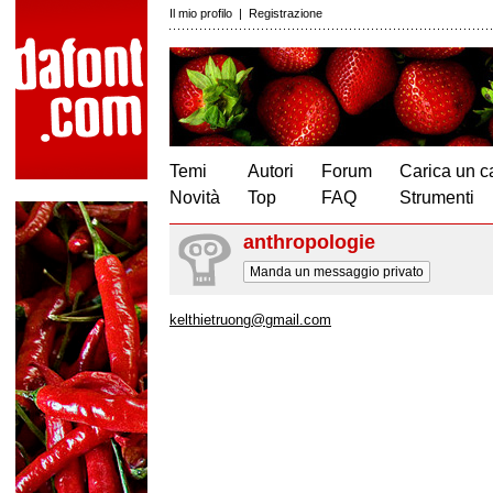
Il mio profilo
|
Registrazione
Temi
Autori
Forum
Carica un c
Novità
Top
FAQ
Strumenti
anthropologie
Manda un messaggio privato
kelthietruong@gmail.com