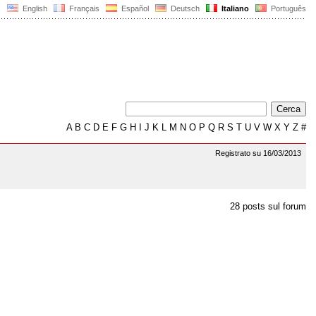
English
Français
Español
Deutsch
Italiano
Português
A
B
C
D
E
F
G
H
I
J
K
L
M
N
O
P
Q
R
S
T
U
V
W
X
Y
Z
#
Registrato su 16/03/2013
28 posts sul forum