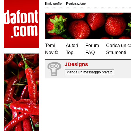
Il mio profilo
|
Registrazione
Temi
Autori
Forum
Carica un c
Novità
Top
FAQ
Strumenti
JDesigns
Manda un messaggio privato