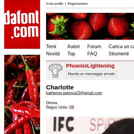
Il mio profilo
|
Registrazione
Temi
Autori
Forum
Carica un c
Novità
Top
FAQ
Strumenti
PhoenixLightening
Manda un messaggio privato
Charlotte
katherine.petrova23@gmail.com
Donna
Regno Unito