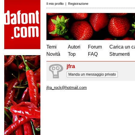
Il mio profilo
|
Registrazione
Temi
Autori
Forum
Carica un c
Novità
Top
FAQ
Strumenti
jfra
Manda un messaggio privato
jfra_rock@hotmail.com