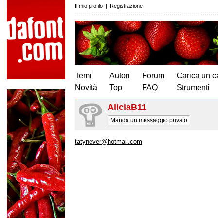
Il mio profilo
|
Registrazione
Temi
Autori
Forum
Carica un c
Novità
Top
FAQ
Strumenti
AliciaB11
Manda un messaggio privato
tatynever@hotmail.com