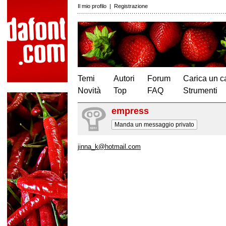
Il mio profilo
|
Registrazione
Temi
Autori
Forum
Carica un c
Novità
Top
FAQ
Strumenti
empress
Manda un messaggio privato
jinna_k@hotmail.com