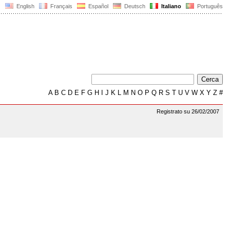
English
Français
Español
Deutsch
Italiano
Português
A
B
C
D
E
F
G
H
I
J
K
L
M
N
O
P
Q
R
S
T
U
V
W
X
Y
Z
#
Registrato su 26/02/2007