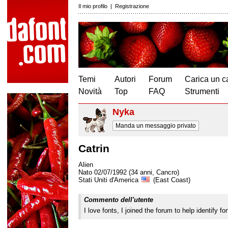
Il mio profilo
|
Registrazione
Temi
Autori
Forum
Carica un c
Novità
Top
FAQ
Strumenti
Nyka
Manda un messaggio privato
Catrin
Alien
Nato 02/07/1992 (34 anni, Cancro)
Stati Uniti d'America
(East Coast)
Commento dell'utente
I love fonts, I joined the forum to help identify fo