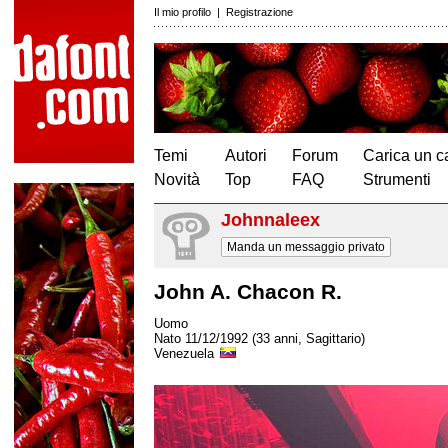
Il mio profilo
|
Registrazione
Temi
Autori
Forum
Carica un c
Novità
Top
FAQ
Strumenti
Johnnaleex
Manda un messaggio privato
John A. Chacon R.
Uomo
Nato 11/12/1992 (33 anni, Sagittario)
Venezuela