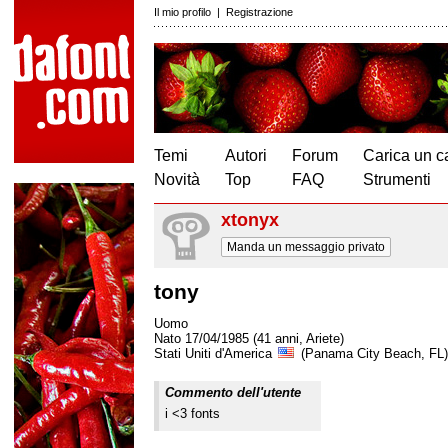
Il mio profilo
|
Registrazione
Temi
Autori
Forum
Carica un c
Novità
Top
FAQ
Strumenti
xtonyx
Manda un messaggio privato
tony
Uomo
Nato 17/04/1985 (41 anni, Ariete)
Stati Uniti d'America
(Panama City Beach, FL)
Commento dell'utente
i <3 fonts