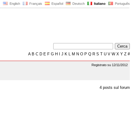
English
Français
Español
Deutsch
Italiano
Português
A
B
C
D
E
F
G
H
I
J
K
L
M
N
O
P
Q
R
S
T
U
V
W
X
Y
Z
#
Registrato su 12/11/2012
4 posts sul forum