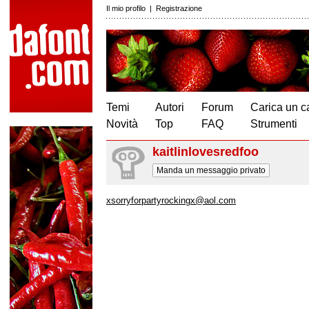
Il mio profilo
|
Registrazione
Temi
Autori
Forum
Carica un c
Novità
Top
FAQ
Strumenti
kaitlinlovesredfoo
Manda un messaggio privato
xsorryforpartyrockingx@aol.com