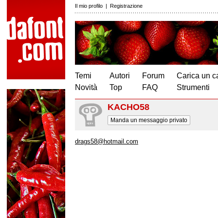
Il mio profilo
|
Registrazione
Temi
Autori
Forum
Carica un c
Novità
Top
FAQ
Strumenti
KACHO58
Manda un messaggio privato
drags58@hotmail.com