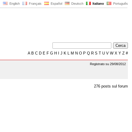
English
Français
Español
Deutsch
Italiano
Português
A
B
C
D
E
F
G
H
I
J
K
L
M
N
O
P
Q
R
S
T
U
V
W
X
Y
Z
#
Registrato su 29/08/2012
276 posts sul forum