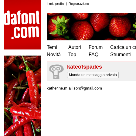
Il mio profilo
|
Registrazione
Temi
Autori
Forum
Carica un c
Novità
Top
FAQ
Strumenti
kateofspades
Manda un messaggio privato
katherine.m.allison@gmail.com