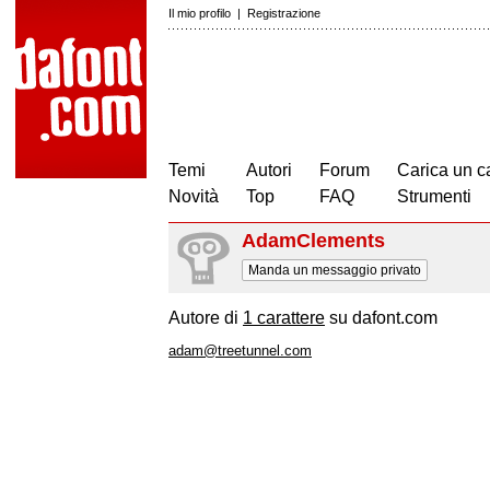
Il mio profilo
|
Registrazione
Temi
Autori
Forum
Carica un c
Novità
Top
FAQ
Strumenti
AdamClements
Manda un messaggio privato
Autore di
1 carattere
su dafont.com
adam@treetunnel.com