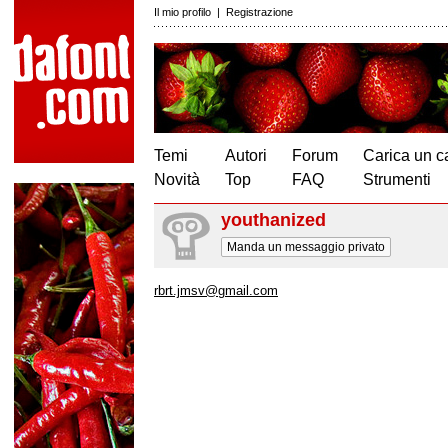
Il mio profilo
|
Registrazione
Temi
Autori
Forum
Carica un c
Novità
Top
FAQ
Strumenti
youthanized
Manda un messaggio privato
rbrt.jmsv@gmail.com