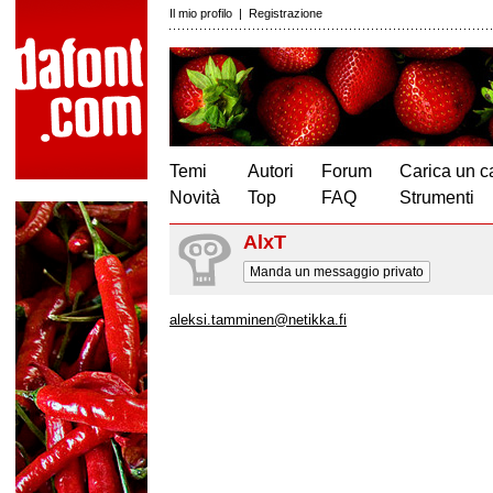
Il mio profilo
|
Registrazione
Temi
Autori
Forum
Carica un c
Novità
Top
FAQ
Strumenti
AlxT
Manda un messaggio privato
aleksi.tamminen@netikka.fi