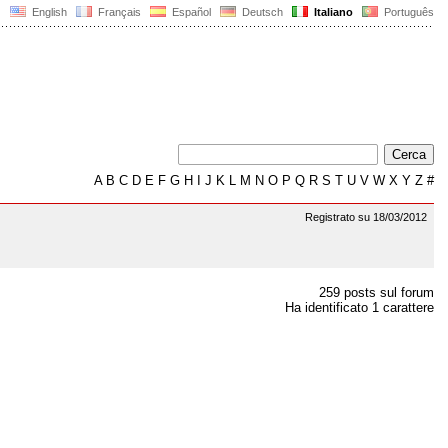
English
Français
Español
Deutsch
Italiano
Português
A
B
C
D
E
F
G
H
I
J
K
L
M
N
O
P
Q
R
S
T
U
V
W
X
Y
Z
#
Registrato su 18/03/2012
259 posts sul forum
Ha identificato 1 carattere