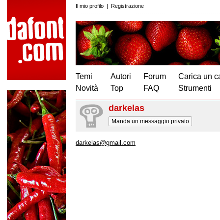
Il mio profilo
|
Registrazione
Temi
Autori
Forum
Carica un c
Novità
Top
FAQ
Strumenti
darkelas
Manda un messaggio privato
darkelas@gmail.com