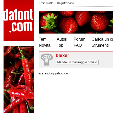
Il mio profilo
|
Registrazione
Temi
Autori
Forum
Carica un c
Novità
Top
FAQ
Strumenti
blexer
Manda un messaggio privato
ats_indo@yahoo.com