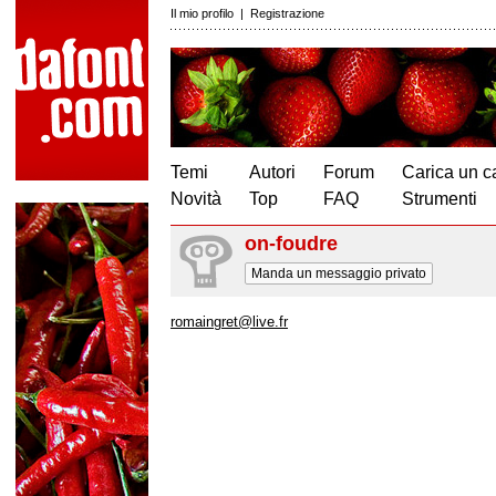
Il mio profilo
|
Registrazione
Temi
Autori
Forum
Carica un c
Novità
Top
FAQ
Strumenti
on-foudre
Manda un messaggio privato
romaingret@live.fr