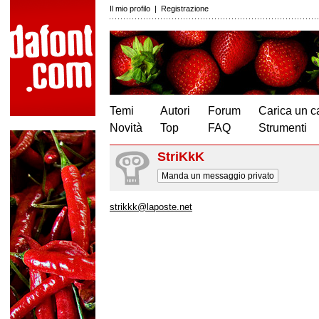
Il mio profilo
|
Registrazione
Temi
Autori
Forum
Carica un c
Novità
Top
FAQ
Strumenti
StriKkK
Manda un messaggio privato
strikkk@laposte.net