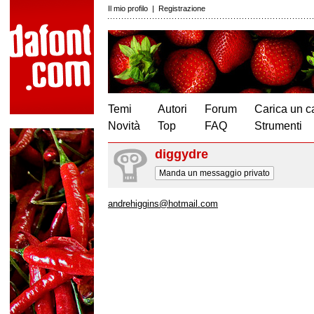
Il mio profilo
|
Registrazione
Temi
Autori
Forum
Carica un c
Novità
Top
FAQ
Strumenti
diggydre
Manda un messaggio privato
andrehiggins@hotmail.com