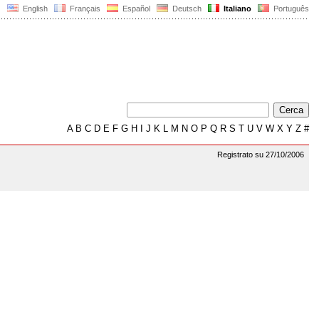
English
Français
Español
Deutsch
Italiano
Português
A
B
C
D
E
F
G
H
I
J
K
L
M
N
O
P
Q
R
S
T
U
V
W
X
Y
Z
#
Registrato su 27/10/2006