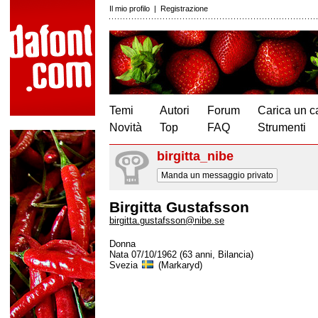
Il mio profilo
|
Registrazione
Temi
Autori
Forum
Carica un c
Novità
Top
FAQ
Strumenti
birgitta_nibe
Manda un messaggio privato
Birgitta Gustafsson
birgitta.gustafsson@nibe.se
Donna
Nata 07/10/1962 (63 anni, Bilancia)
Svezia
(Markaryd)