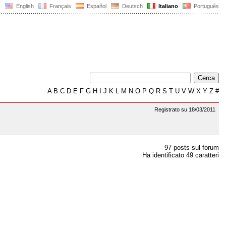
English
Français
Español
Deutsch
Italiano
Português
A
B
C
D
E
F
G
H
I
J
K
L
M
N
O
P
Q
R
S
T
U
V
W
X
Y
Z
#
Registrato su 18/03/2011
97 posts sul forum
Ha identificato 49 caratteri