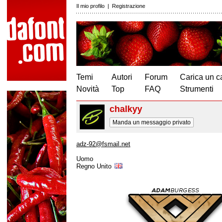
Il mio profilo
|
Registrazione
Temi
Autori
Forum
Carica un c
Novità
Top
FAQ
Strumenti
chalkyy
Manda un messaggio privato
adz-92@fsmail.net
Uomo
Regno Unito