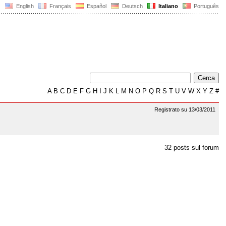
English
Français
Español
Deutsch
Italiano
Português
A
B
C
D
E
F
G
H
I
J
K
L
M
N
O
P
Q
R
S
T
U
V
W
X
Y
Z
#
Registrato su 13/03/2011
32 posts sul forum