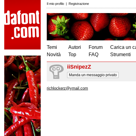
Il mio profilo
|
Registrazione
Temi
Autori
Forum
Carica un c
Novità
Top
FAQ
Strumenti
iiSnipezZ
Manda un messaggio privato
richlockerz@ymail.com