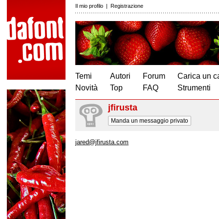
Il mio profilo
|
Registrazione
Temi
Autori
Forum
Carica un c
Novità
Top
FAQ
Strumenti
jfirusta
Manda un messaggio privato
jared@jfirusta.com