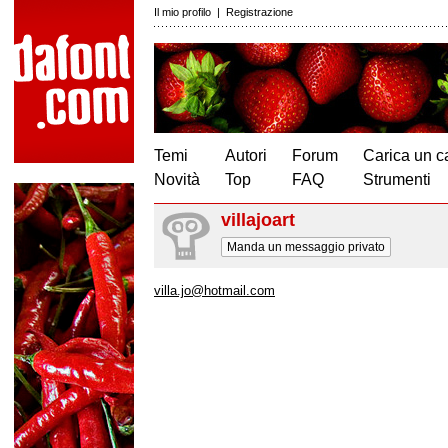
Il mio profilo
|
Registrazione
Temi
Autori
Forum
Carica un c
Novità
Top
FAQ
Strumenti
villajoart
Manda un messaggio privato
villa.jo@hotmail.com