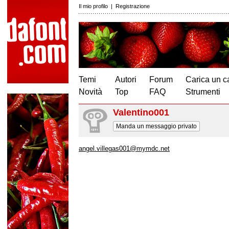
Il mio profilo
|
Registrazione
Temi
Autori
Forum
Carica un c
Novità
Top
FAQ
Strumenti
Valentino001
Manda un messaggio privato
angel.villegas001@mymdc.net