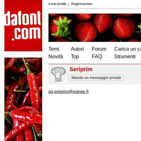
Il mio profilo
|
Registrazione
Temi
Autori
Forum
Carica un c
Novità
Top
FAQ
Strumenti
Seriprim
Manda un messaggio privato
pg.seriprim@orange.fr