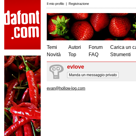
Il mio profilo
|
Registrazione
Temi
Autori
Forum
Carica un c
Novità
Top
FAQ
Strumenti
evlove
Manda un messaggio privato
evan@hollow-log.com