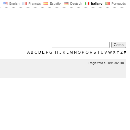
English
Français
Español
Deutsch
Italiano
Português
A
B
C
D
E
F
G
H
I
J
K
L
M
N
O
P
Q
R
S
T
U
V
W
X
Y
Z
#
Registrato su 09/03/2010