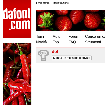
Il mio profilo
|
Registrazione
Temi
Autori
Forum
Carica un c
Novità
Top
FAQ
Strumenti
dof
Manda un messaggio privato