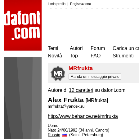
Il mio profilo
|
Registrazione
Temi
Autori
Forum
Carica un c
Novità
Top
FAQ
Strumenti
MRfrukta
Manda un messaggio privato
Autore di
12 caratteri
su dafont.com
Alex Frukta
[MRfrukta]
mrfrukta@yandex.ru
http://www.behance.net/mrfrukta
Uomo
Nato 24/06/1992 (34 anni, Cancro)
Russia
(Saint- Petersburg)