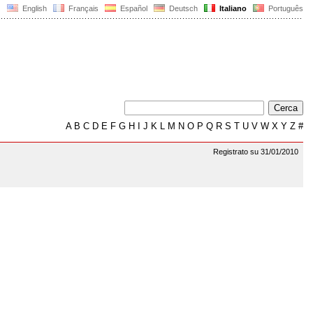
English
Français
Español
Deutsch
Italiano
Português
A
B
C
D
E
F
G
H
I
J
K
L
M
N
O
P
Q
R
S
T
U
V
W
X
Y
Z
#
Registrato su 31/01/2010