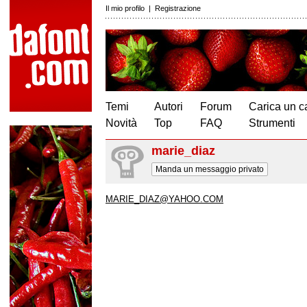
Il mio profilo
|
Registrazione
Temi
Autori
Forum
Carica un c
Novità
Top
FAQ
Strumenti
marie_diaz
Manda un messaggio privato
MARIE_DIAZ@YAHOO.COM