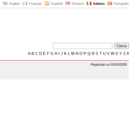
English
Français
Español
Deutsch
Italiano
Português
A
B
C
D
E
F
G
H
I
J
K
L
M
N
O
P
Q
R
S
T
U
V
W
X
Y
Z
#
Registrato su 01/04/2009