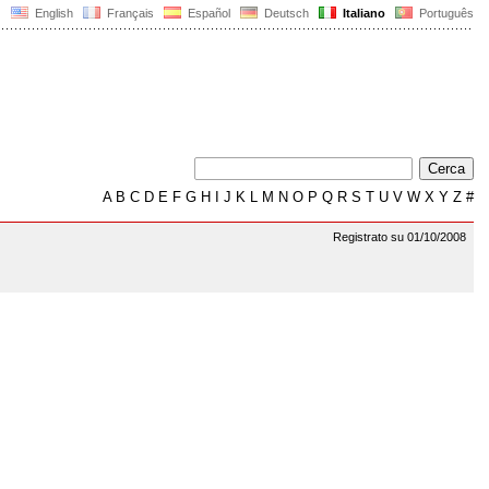
English
Français
Español
Deutsch
Italiano
Português
A
B
C
D
E
F
G
H
I
J
K
L
M
N
O
P
Q
R
S
T
U
V
W
X
Y
Z
#
Registrato su 01/10/2008