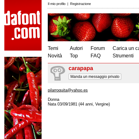
Il mio profilo
|
Registrazione
Temi
Autori
Forum
Carica un c
Novità
Top
FAQ
Strumenti
carapapa
Manda un messaggio privato
pilarroquita@yahoo.es
Donna
Nata 03/09/1981 (44 anni, Vergine)