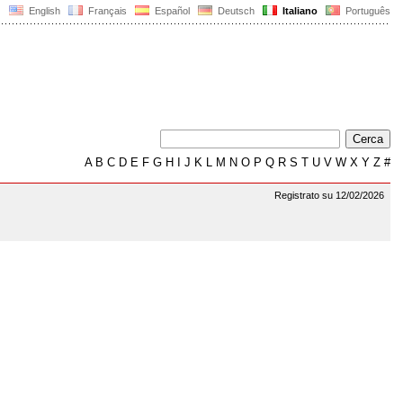
English
Français
Español
Deutsch
Italiano
Português
A
B
C
D
E
F
G
H
I
J
K
L
M
N
O
P
Q
R
S
T
U
V
W
X
Y
Z
#
Registrato su 12/02/2026