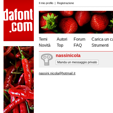
Il mio profilo
|
Registrazione
Temi
Autori
Forum
Carica un c
Novità
Top
FAQ
Strumenti
nassinicola
Manda un messaggio privato
nassini.nicola@hotmail.it