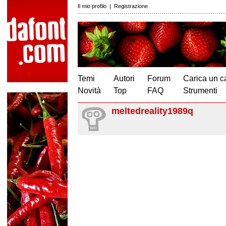
Il mio profilo
|
Registrazione
Temi
Autori
Forum
Carica un c
Novità
Top
FAQ
Strumenti
meltedreality1989q