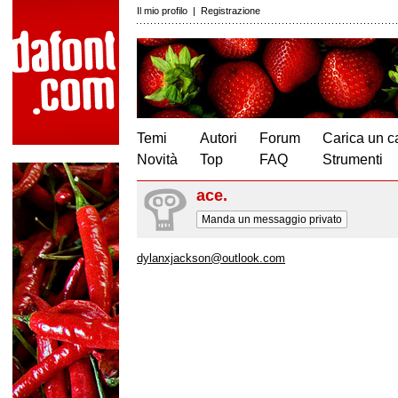
Il mio profilo
|
Registrazione
Temi
Autori
Forum
Carica un c
Novità
Top
FAQ
Strumenti
ace.
Manda un messaggio privato
dylanxjackson@outlook.com