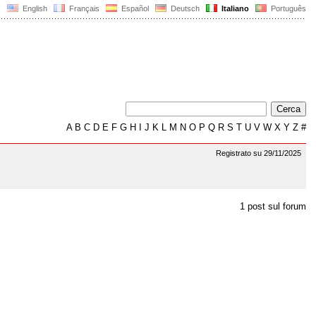
English
Français
Español
Deutsch
Italiano
Português
A
B
C
D
E
F
G
H
I
J
K
L
M
N
O
P
Q
R
S
T
U
V
W
X
Y
Z
#
Registrato su 29/11/2025
1 post sul forum