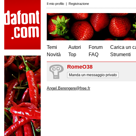
Il mio profilo
|
Registrazione
Temi
Autori
Forum
Carica un c
Novità
Top
FAQ
Strumenti
RomeO38
Manda un messaggio privato
Angel.Berengere@free.fr