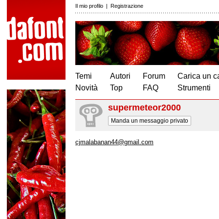
Il mio profilo
|
Registrazione
Temi
Autori
Forum
Carica un c
Novità
Top
FAQ
Strumenti
supermeteor2000
Manda un messaggio privato
cjmalabanan44@gmail.com