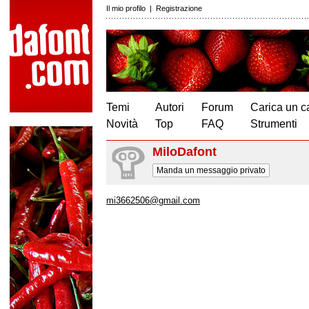
Il mio profilo
|
Registrazione
Temi
Autori
Forum
Carica un c
Novità
Top
FAQ
Strumenti
MiloDafont
Manda un messaggio privato
mi3662506@gmail.com