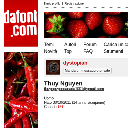
Il mio profilo
|
Registrazione
Temi
Autori
Forum
Carica un c
Novità
Top
FAQ
Strumenti
dystopian
Manda un messaggio privato
Thuy Nguyen
thuynguyencanada1001@gmail.com
Uomo
Nato 30/10/2011 (14 anni, Scorpione)
Canada