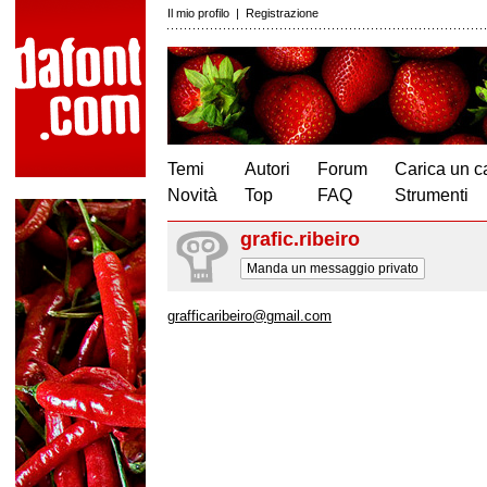
Il mio profilo
|
Registrazione
Temi
Autori
Forum
Carica un c
Novità
Top
FAQ
Strumenti
grafic.ribeiro
Manda un messaggio privato
grafficaribeiro@gmail.com